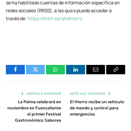
se ha habilitado cuentas de información específica en
redes sociales (RRSS), a las que s puede acceder a
través de:
https://linktr.ee/ahehierro
Facebook
Twitter
WhatsApp
LinkedIn
Email
Copiar
Enlace
ARTÍCULO ANTERIOR
ARTÍCULO SIGUIENTE
La Palma celebrará en
El Hierro recibe un vehículo
noviembre en Fuencaliente
de mando y control para
el primer Festival
emergencias
Gastronómico Saborea