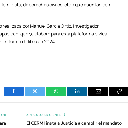
 feminista, de derechos civiles, etc.) que cuentan con
o realizada por Manuel García Ortiz, investigador
apacidad, que ya elaboró para esta plataforma cívica
 en forma de libro en 2024.
Facebook
Twitter
WhatsApp
LinkedIn
Email
Cop
Enl
IOR
ARTÍCULO SIGUIENTE
ara
El CERMI insta a Justicia a cumplir el mandato