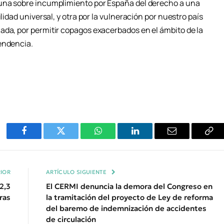
 una sobre incumplimiento por España del derecho a una
lidad universal, y otra por la vulneración por nuestro país
ada, por permitir copagos exacerbados en el ámbito de la
endencia.
Facebook
Twitter
WhatsApp
LinkedIn
Email
Cop
Enl
IOR
ARTÍCULO SIGUIENTE
2,3
El CERMI denuncia la demora del Congreso en
ras
la tramitación del proyecto de Ley de reforma
del baremo de indemnización de accidentes
de circulación