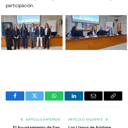
participación.
Facebook
Twitter
WhatsApp
LinkedIn
Email
Copiar
Enlace
ARTÍCULO ANTERIOR
ARTÍCULO SIGUIENTE
El Ayuntamiento de San
Los Llanos de Aridane