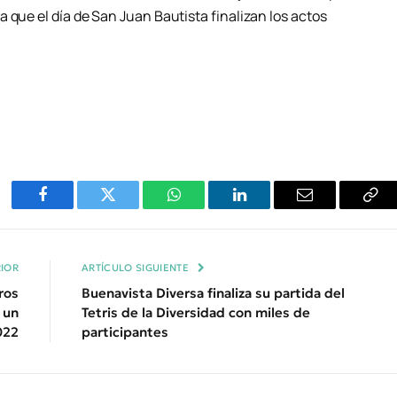
 que el día de San Juan Bautista finalizan los actos
Facebook
Twitter
WhatsApp
LinkedIn
Email
Cop
Enl
IOR
ARTÍCULO SIGUIENTE
ros
Buenavista Diversa finaliza su partida del
 un
Tetris de la Diversidad con miles de
022
participantes