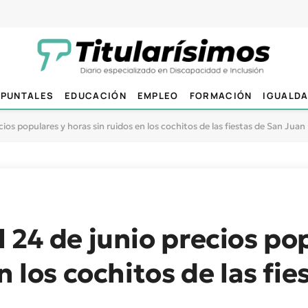
PUNTALES
EDUCACIÓN
EMPLEO
FORMACIÓN
IGUALD
ios populares y horas sin ruidos en los cochitos de las fiestas de San Juan
 24 de junio precios po
n los cochitos de las fi