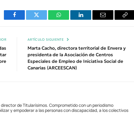
Facebook
Twitter
WhatsApp
LinkedIn
Email
Cop
Enl
IOR
ARTÍCULO SIGUIENTE
das
Marta Cacho, directora territorial de Envera y
tar
presidenta de la Asociación de Centros
bre
Especiales de Empleo de Iniciativa Social de
Canarias (ARCEESCAN)
y director de Titularísimos. Comprometido con un periodismo
ilizar y empoderar a las personas con discapacidad, a los colectivos