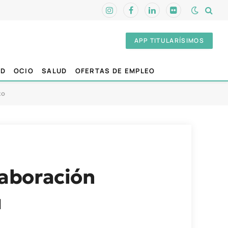
Instagram
Facebook
LinkedIn
Flickr
APP TITULARÍSIMOS
AD
OCIO
SALUD
OFERTAS DE EMPLEO
to
laboración
u