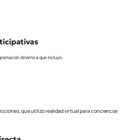
l
ticipativas
ogramación dinámica que incluyó:
icciones, que utilizó realidad virtual para concienciar
irecta