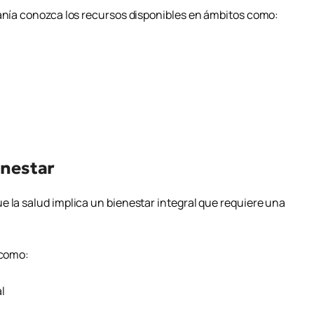
danía conozca los recursos disponibles en ámbitos como:
enestar
e la salud implica un bienestar integral que requiere una
 como:
l