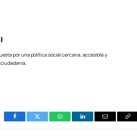
l
uesta por una política social cercana, accesible y
a ciudadanía.
Facebook
Twitter
WhatsApp
LinkedIn
Email
Cop
Enl