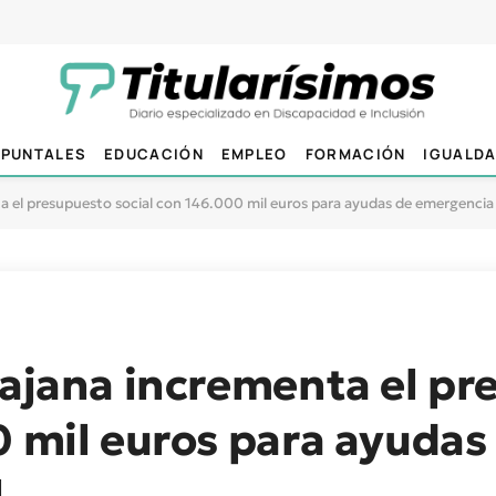
PUNTALES
EDUCACIÓN
EMPLEO
FORMACIÓN
IGUALD
ta el presupuesto social con 146.000 mil euros para ayudas de emergencia 
rajana incrementa el p
0 mil euros para ayudas
l