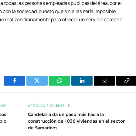
 a todas las personas empleadas públicas del área, por el
on la sociedad, puesto que sin ellas sería imposible
 que realizan diariamente para ofrecer un servicio cercano,
Facebook
Twitter
WhatsApp
LinkedIn
Email
Cop
Enl
IOR
ARTÍCULO SIGUIENTE
tos
Candelaria da un paso más hacia la
blo
construcción de 1036 viviendas en el sector
de Samarines