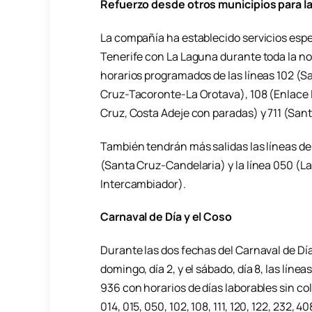
Refuerzo desde otros municipios para l
La compañía ha establecido servicios espe
Tenerife con La Laguna durante toda la n
horarios programados de las líneas 102 (S
Cruz-Tacoronte-La Orotava), 108 (Enlace Lo
Cruz, Costa Adeje con paradas) y 711 (San
También tendrán más salidas las líneas del
(Santa Cruz-Candelaria) y la línea 050 (L
Intercambiador).
Carnaval de Día y el Coso
Durante las dos fechas del Carnaval de Día
domingo, día 2, y el sábado, día 8, las líneas 
936 con horarios de días laborables sin co
014, 015, 050, 102, 108, 111, 120, 122, 232,