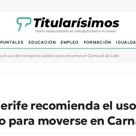
PUNTALES
EDUCACIÓN
EMPLEO
FORMACIÓN
IGUALD
 el uso del transporte público para moverse en Carnaval de Calle
erife recomienda el uso
o para moverse en Carna