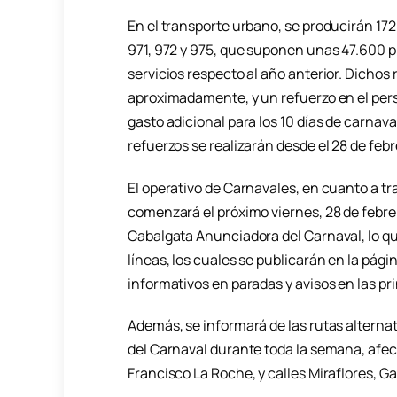
En el transporte urbano, se producirán 172 
971, 972 y 975, que suponen unas 47.600 p
servicios respecto al año anterior. Dichos
aproximadamente, y un refuerzo en el perso
gasto adicional para los 10 días de carnava
refuerzos se realizarán desde el 28 de febr
El operativo de Carnavales, en cuanto a tr
comenzará el próximo viernes, 28 de febrer
Cabalgata Anunciadora del Carnaval, lo que
líneas, los cuales se publicarán en la pági
informativos en paradas y avisos en las pr
Además, se informará de las rutas alternat
del Carnaval durante toda la semana, afec
Francisco La Roche, y calles Miraflores, Ga