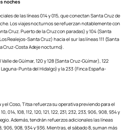
as noches
ciales de las líneas 014 y 015, que conectan Santa Cruz de
oche. Los viajes nocturnos se refuerzan notablemente con
anta Cruz. Puerto de la Cruz con paradas) y 104 (Santa
s Realejos-Santa Cruz) hacia el sur las líneas 111 (Santa
ta Cruz-Costa Adeje nocturno).
 Valle de Güímar, 120 y 128 (Santa Cruz-Güímar), 122
a Laguna-Punta del Hidalgo) y la 233 (Finca España-
 y el Coso, Titsa refuerza su operativa previendo para el
10, 014, 108, 112, 120, 121, 122, 231, 232, 233, 906, 908, 934 y
legio. Además, tendrán refuerzos adicionales las líneas
 408, 906, 908, 934 y 936. Mientras, el sábado 8, suman más