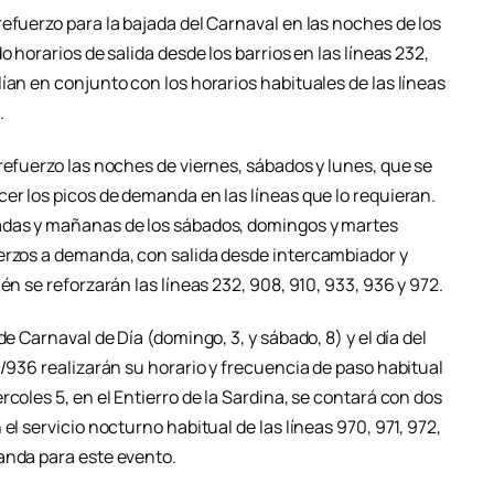
efuerzo para la bajada del Carnaval en las noches de los
o horarios de salida desde los barrios en las líneas 232,
ían en conjunto con los horarios habituales de las líneas
.
refuerzo las noches de viernes, sábados y lunes, que se
er los picos de demanda en las líneas que lo requieran.
adas y mañanas de los sábados, domingos y martes
erzos a demanda, con salida desde intercambiador y
én se reforzarán las líneas 232, 908, 910, 933, 936 y 972.
de Carnaval de Día (domingo, 3, y sábado, 8) y el día del
4/936 realizarán su horario y frecuencia de paso habitual
coles 5, en el Entierro de la Sardina, se contará con dos
el servicio nocturno habitual de las líneas 970, 971, 972,
anda para este evento.