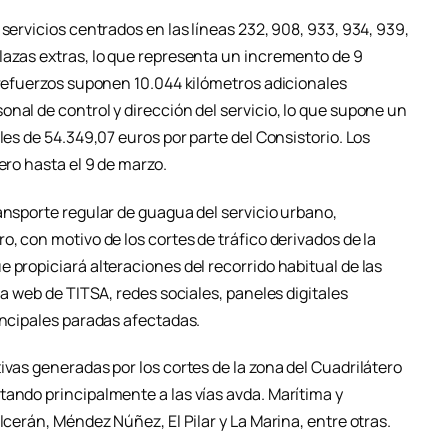
servicios centrados en las líneas 232, 908, 933, 934, 939,
lazas extras, lo que representa un incremento de 9
 refuerzos suponen 10.044 kilómetros adicionales
nal de control y dirección del servicio, lo que supone un
les de 54.349,07 euros por parte del Consistorio. Los
ero hasta el 9 de marzo.
ansporte regular de guagua del servicio urbano,
o, con motivo de los cortes de tráfico derivados de la
 propiciará alteraciones del recorrido habitual de las
na web de TITSA, redes sociales, paneles digitales
incipales paradas afectadas.
ivas generadas por los cortes de la zona del Cuadrilátero
tando principalmente a las vías avda. Marítima y
lcerán, Méndez Núñez, El Pilar y La Marina, entre otras.