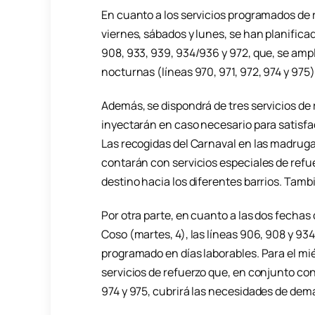
En cuanto a los servicios programados de r
viernes, sábados y lunes, se han planificad
908, 933, 939, 934/936 y 972, que, se ampl
nocturnas (líneas 970, 971, 972, 974 y 975)
Además, se dispondrá de tres servicios de 
inyectarán en caso necesario para satisfac
Las recogidas del Carnaval en las madrug
contarán con servicios especiales de refu
destino hacia los diferentes barrios. Tambi
Por otra parte, en cuanto a las dos fechas 
Coso (martes, 4), las líneas 906, 908 y 93
programado en días laborables. Para el miér
servicios de refuerzo que, en conjunto con 
974 y 975, cubrirá las necesidades de dem