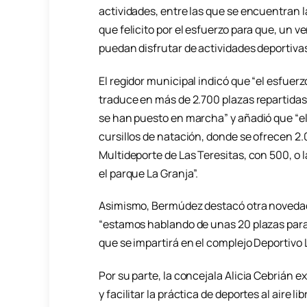
actividades, entre las que se encuentran 
que felicito por el esfuerzo para que, un v
puedan disfrutar de actividades deportivas a
El regidor municipal indicó que “el esfuerz
traduce en más de 2.700 plazas repartidas 
se han puesto en marcha” y añadió que “el
cursillos de natación, donde se ofrecen 2.
Multideporte de Las Teresitas, con 500, o l
el parque La Granja”.
Asimismo, Bermúdez destacó otra novedad e
“estamos hablando de unas 20 plazas para
que se impartirá en el complejo Deportivo L
Por su parte, la concejala Alicia Cebrián 
y facilitar la práctica de deportes al aire