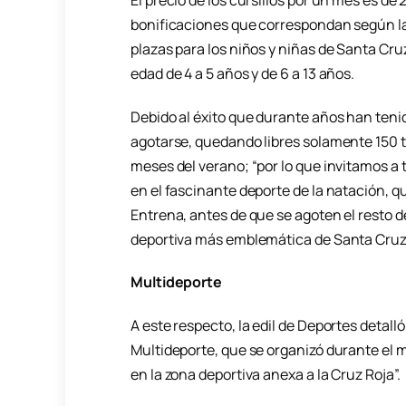
bonificaciones que correspondan según la
plazas para los niños y niñas de Santa Cru
edad de 4 a 5 años y de 6 a 13 años.
Debido al éxito que durante años han tenid
agotarse, quedando libres solamente 150 
meses del verano; “por lo que invitamos a 
en el fascinante deporte de la natación, q
Entrena, antes de que se agoten el resto d
deportiva más emblemática de Santa Cruz, 
Multideporte
A este respecto, la edil de Deportes deta
Multideporte, que se organizó durante el 
en la zona deportiva anexa a la Cruz Roja”.