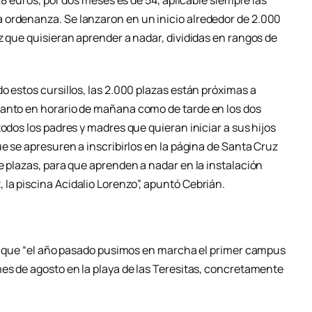
 ordenanza. Se lanzaron en un inicio alrededor de 2.000
z que quisieran aprender a nadar, divididas en rangos de
o estos cursillos, las 2.000 plazas están próximas a
tanto en horario de mañana como de tarde en los dos
todos los padres y madres que quieran iniciar a sus hijos
ue se apresuren a inscribirlos en la página de Santa Cruz
e plazas, para que aprenden a nadar en la instalación
la piscina Acidalio Lorenzo”, apuntó Cebrián.
lló que “el año pasado pusimos en marcha el primer campus
mes de agosto en la playa de las Teresitas, concretamente