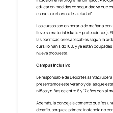
inclusión en el programa olímpico”. A lo q
educar en medidas de seguridad ya que es
espacios urbanos de la ciudad”.
Los cursos son en horario de mañana con u
lleve su material (skate + protecciones). E
las bonificaciones aplicables según la ord
cursillo han sido 100, y ya están ocupadas
nueva propuesta.
Campus Inclusivo
Le responsable de Deportes santacrucera 
presentamos este verano y de las que est
niños y niñas de entre 6 y 17 años con al
Además, la concejala comentó que “es una
desafío, porque a primera instancia no co