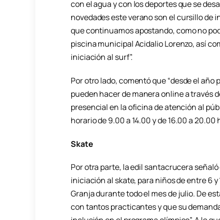
con el agua y con los deportes que se desar
novedades este verano son el cursillo de i
que continuamos apostando, como no podía 
piscina municipal Acidalio Lorenzo, así co
iniciación al surf”.
Por otro lado, comentó que “desde el año p
pueden hacer de manera online a través d
presencial en la oficina de atención al públ
horario de 9.00 a 14.00 y de 16.00 a 20.00 
Skate
Por otra parte, la edil santacrucera seña
iniciación al skate, para niños de entre 6 y
Granja durante todo el mes de julio. De 
con tantos practicantes y que su demanda