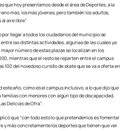
las que hoy presentamos desde el área de Deportes, a la
erano más, los más jóvenes, pero también los adultos,
l aire libre”.
o por llegar a todos los ciudadanos del municipio se
entre las distintas actividades, algunas de las cuales ya
 mayor número de estas plazas se localizan en los
000, mientras que el resto se reparten entre el campus
as 100 del novedoso cursillo de skate que se va a oferta en
ste año, como es el campus inclusivo, a lo que dijo que
 familias con menores con algún tipo de discapacidad,
as Delicias de Ofra”.
explicó que “con todo esto lo que pretendemos es fomentar
 libre y más concretamente los deportes que tienen que ver