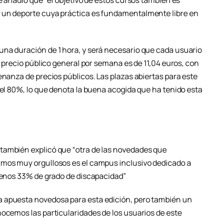
ue añadió que “el objetivo de estos cursos también es
 un deporte cuya práctica es fundamentalmente libre en
na duración de 1 hora, y será necesario que cada usuario
l precio público general por semana es de 11,04 euros, con
enanza de precios públicos. Las plazas abiertas para este
 el 80%, lo que denota la buena acogida que ha tenido esta
también explicó que “otra de las novedades que
amos muy orgullosos es el campus inclusivo dedicado a
 menos 33% de grado de discapacidad”
 apuesta novedosa para esta edición, pero también un
nocemos las particularidades de los usuarios de este