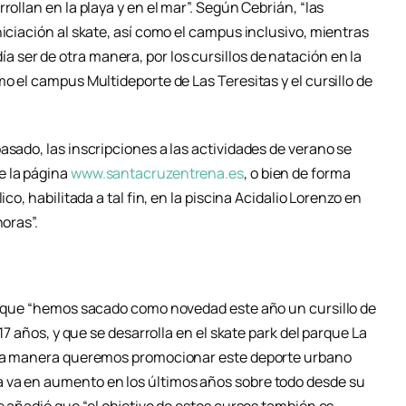
rollan en la playa y en el mar”. Según Cebrián, “las
niciación al skate, así como el campus inclusivo, mientras
ser de otra manera, por los cursillos de natación en la
mo el campus Multideporte de Las Teresitas y el cursillo de
asado, las inscripciones a las actividades de verano se
e la página
www.santacruzentrena.es
, o bien de forma
ico, habilitada a tal fin, en la piscina Acidalio Lorenzo en
horas”.
ló que “hemos sacado como novedad este año un cursillo de
 17 años, y que se desarrolla en el skate park del parque La
esta manera queremos promocionar este deporte urbano
 va en aumento en los últimos años sobre todo desde su