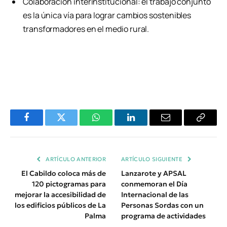
Colaboración interinstitucional: el trabajo conjunto
es la única vía para lograr cambios sostenibles
transformadores en el medio rural.
Facebook
Twitter
WhatsApp
LinkedIn
Email
Copiar
Enlace
ARTÍCULO ANTERIOR
ARTÍCULO SIGUIENTE
El Cabildo coloca más de
Lanzarote y APSAL
120 pictogramas para
conmemoran el Día
mejorar la accesibilidad de
Internacional de las
los edificios públicos de La
Personas Sordas con un
Palma
programa de actividades