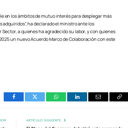
le en los ámbitos de mutuo interés para desplegar más
 adquiridos”, ha declarado el ministro ante los
 Sector, a quienes ha agradecido su labor, y con quienes
en 2025 un nuevo Acuerdo Marco de Colaboración con este
Facebook
Twitter
WhatsApp
LinkedIn
Email
Cop
Enl
IOR
ARTÍCULO SIGUIENTE