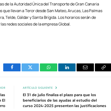
cias de la Autoridad Única del Transporte de Gran Canaria
eas que llevan a Teror desde San Mateo, Arucas, Las Palmas
a, Telde, Gáldar y Santa Brígida. Los horarios serán de
 las redes sociales de la empresa Global.
Facebook
Twitter
WhatsApp
LinkedIn
Email
Cop
Enl
IOR
ARTÍCULO SIGUIENTE
las
El 31 de julio finaliza el plazo para que los
 El
beneficiarios de las ayudas al estudio del
rro
curso 2024-2025 presenten las justificaciones