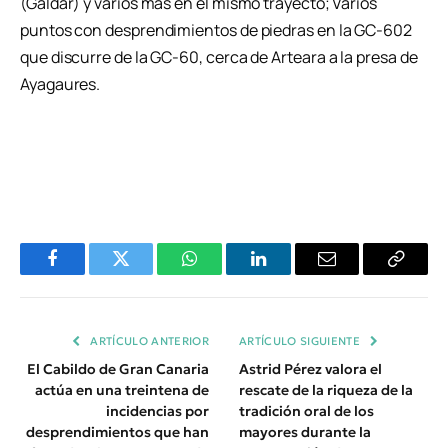
(Gáldar) y varios más en el mismo trayecto; Varios
puntos con desprendimientos de piedras en la GC-602
que discurre de la GC-60, cerca de Arteara a la presa de
Ayagaures.
Facebook
Twitter
WhatsApp
LinkedIn
Email
Copiar
Enlace
ARTÍCULO ANTERIOR
ARTÍCULO SIGUIENTE
El Cabildo de Gran Canaria
Astrid Pérez valora el
actúa en una treintena de
rescate de la riqueza de la
incidencias por
tradición oral de los
desprendimientos que han
mayores durante la