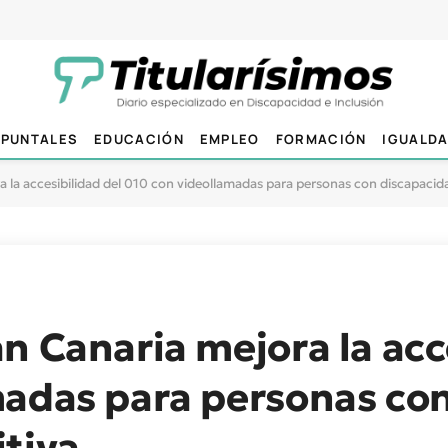
PUNTALES
EDUCACIÓN
EMPLEO
FORMACIÓN
IGUALD
 la accesibilidad del 010 con videollamadas para personas con discapacid
n Canaria mejora la acc
madas para personas co
tiva