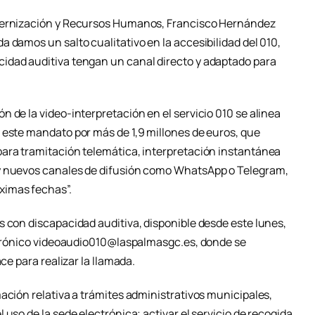
odernización y Recursos Humanos, Francisco Hernández
 damos un salto cualitativo en la accesibilidad del 010,
idad auditiva tengan un canal directo y adaptado para
 de la video-interpretación en el servicio 010 se alinea
 este mandato por más de 1,9 millones de euros, que
ara tramitación telemática, interpretación instantánea
y nuevos canales de difusión como WhatsApp o Telegram,
ximas fechas”.
s con discapacidad auditiva, disponible desde este lunes,
ectrónico videoaudio010@laspalmasgc.es, donde se
ce para realizar la llamada.
ación relativa a trámites administrativos municipales,
uso de la sede electrónica; activar el servicio de recogida