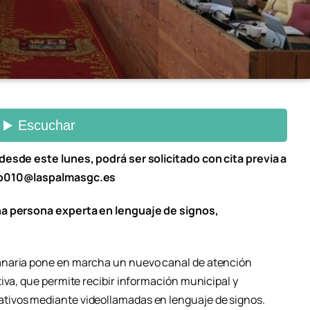
desde este lunes, podrá ser solicitado con cita previa a
dio010@laspalmasgc.es
na persona experta en lenguaje de signos,
anaria pone en marcha un nuevo canal de atención
iva, que permite recibir información municipal y
tivos mediante videollamadas en lenguaje de signos.