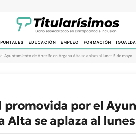
PUNTALES
EDUCACIÓN
EMPLEO
FORMACIÓN
IGUALD
el Ayuntamiento de Arrecife en Argana Alta se aplaza al lunes 5 de mayo
al promovida por el Ayu
a Alta se aplaza al lune