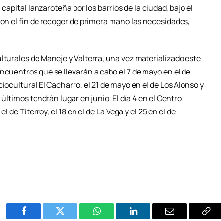
 capital lanzaroteña por los barrios de la ciudad, bajo el
con el fin de recoger de primera mano las necesidades,
.
lturales de Maneje y Valterra, una vez materializado este
ncuentros que se llevarán a cabo el 7 de mayo en el de
iocultural El Cacharro, el 21 de mayo en el de Los Alonso y
 últimos tendrán lugar en junio. El día 4 en el Centro
l de Titerroy, el 18 en el de La Vega y el 25 en el de
Facebook
Twitter
WhatsApp
LinkedIn
Email
Cop