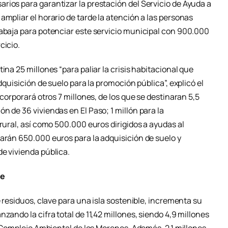
rios para garantizar la prestación del Servicio de Ayuda a
ampliar el horario de tarde la atención a las personas
rabaja para potenciar este servicio municipal con 900.000
cicio.
ina 25 millones “para paliar la crisis habitacional que
dquisición de suelo para la promoción pública”, explicó el
ncorporará otros 7 millones, de los que se destinaran 5,5
n de 36 viviendas en El Paso; 1 millón para la
 rural, así como 500.000 euros dirigidos a ayudas al
rarán 650.000 euros para la adquisición de suelo y
e vivienda pública.
le
e residuos, clave para una isla sostenible, incrementa su
zando la cifra total de 11,42 millones, siendo 4,9 millones
el Complejo Ambiental de los Morenos. Además, 2,1 millones