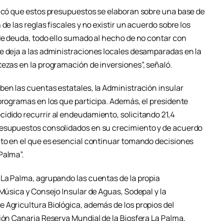
dicó que estos presupuestos se elaboran sobre una base de
de las reglas fiscales y no existir un acuerdo sobre los
 de deuda, todo ello sumado al hecho de no contar con
e deja a las administraciones locales desamparadas en la
tezas en la programación de inversiones”, señaló.
ben las cuentas estatales, la Administración insular
programas en los que participa. Además, el presidente
idido recurrir al endeudamiento, solicitando 21,4
resupuestos consolidados en su crecimiento y de acuerdo
nto en el que es esencial continuar tomando decisiones
Palma”.
 La Palma, agrupando las cuentas de la propia
 Música y Consejo Insular de Aguas, Sodepal y la
 Agricultura Biológica, además de los propios del
ión Canaria Reserva Mundial de la Biosfera La Palma,