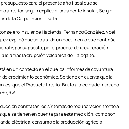
n presupuesto para el presente año fiscal que se
io anterior, según explicó el presidente insular, Sergio
as de la Corporación insular.
 consejero insular de Hacienda, Fernando González, y del
íguez explicó que se trata de un documento que continúa
onal y, por supuesto, por el proceso de recuperación
a Isla tras la erupción volcánica del Tajogaite.
stá en un contexto en el que los informes de coyuntura
ón de crecimiento económico. Se tiene en cuenta que la
antes, que el Producto Interior Bruto a precios de mercado
un +5,6%.
ducción constatan los síntomas de recuperación frente a
es que se tienen en cuenta para esta medición, como son
manda eléctrica, consumo o la producción agrícola.