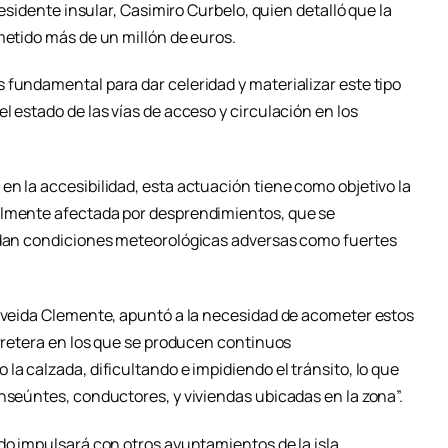
residente insular, Casimiro Curbelo, quien detalló que la
metido más de un millón de euros.
 fundamental para dar celeridad y materializar este tipo
l estado de las vías de acceso y circulación en los
n la accesibilidad, esta actuación tiene como objetivo la
almente afectada por desprendimientos, que se
e dan condiciones meteorológicas adversas como fuertes
olveida Clemente, apuntó a la necesidad de acometer estos
arretera en los que se producen continuos
la calzada, dificultando e impidiendo el tránsito, lo que
nseúntes, conductores, y viviendas ubicadas en la zona”.
do impulsará con otros ayuntamientos de la isla,