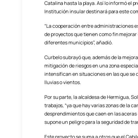
Catalina hasta la playa. Así lo informó el p
Institución insular destinará para este co
“La cooperación entre administraciones es
de proyectos que tienen como fin mejorar e
diferentes municipios”, añadió.
Curbelo subrayó que, además de la mejora e
mitigación de riesgos en una zona especi
intensifican en situaciones en las que s
lluvias o vientos.
Por su parte, la alcaldesa de Hermigua, S
trabajos, “ya que hay varias zonas de la c
desprendimientos que caen en las aceras o 
supone un peligro para la seguridad de tra
Este proyecto se suma a otros que el Cabil