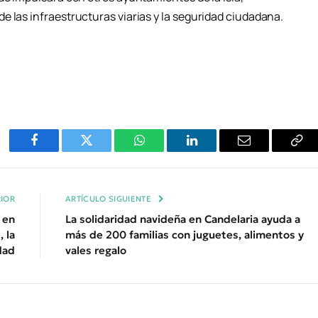
e las infraestructuras viarias y la seguridad ciudadana.
Facebook
Twitter
WhatsApp
LinkedIn
Email
Cop
Enl
IOR
ARTÍCULO SIGUIENTE
 en
La solidaridad navideña en Candelaria ayuda a
 la
más de 200 familias con juguetes, alimentos y
dad
vales regalo