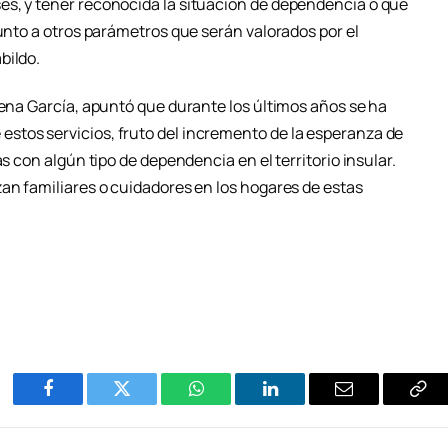
es, y tener reconocida la situación de dependencia o que
junto a otros parámetros que serán valorados por el
bildo.
lena García, apuntó que durante los últimos años se ha
stos servicios, fruto del incremento de la esperanza de
as con algún tipo de dependencia en el territorio insular.
zan familiares o cuidadores en los hogares de estas
Facebook
Twitter
WhatsApp
LinkedIn
Email
Cop
Enl