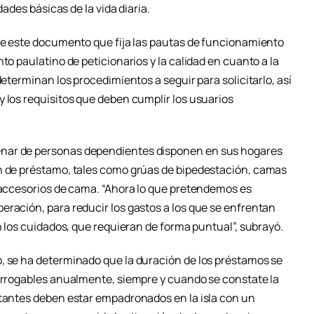
dades básicas de la vida diaria.
que este documento que fija las pautas de funcionamiento
to paulatino de peticionarios y la calidad en cuanto a la
determinan los procedimientos a seguir para solicitarlo, así
y los requisitos que deben cumplir los usuarios
nar de personas dependientes disponen en sus hogares
ón de préstamo, tales como grúas de bipedestación, camas
y accesorios de cama. “Ahora lo que pretendemos es
eración, para reducir los gastos a los que se enfrentan
en los cuidados, que requieran de forma puntual”, subrayó.
, se ha determinado que la duración de los préstamos se
rorrogables anualmente, siempre y cuando se constate la
itantes deben estar empadronados en la isla con un