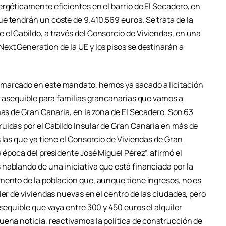
rgéticamente eficientes en el barrio de El Secadero, en
e tendrán un coste de 9.410.569 euros. Se trata de la
el Cabildo, a través del Consorcio de Viviendas, en una
ext Generation de la UE y los pisos se destinarán a
marcado en este mandato, hemos ya sacado a licitación
er asequible para familias grancanarias que vamos a
mas de Gran Canaria, en la zona de El Secadero. Son 63
uidas por el Cabildo Insular de Gran Canaria en más de
 las que ya tiene el Consorcio de Viviendas de Gran
 época del presidente José Miguel Pérez”, afirmó el
hablando de una iniciativa que está financiada por la
mento de la población que, aunque tiene ingresos, no es
ler de viviendas nuevas en el centro de las ciudades, pero
sequible que vaya entre 300 y 450 euros el alquiler
uena noticia, reactivamos la política de construcción de