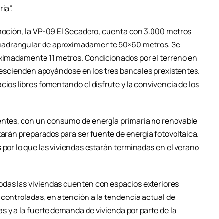
ia”.
omoción, la VP-09 El Secadero, cuenta con 3.000 metros
cuadrangular de aproximadamente 50×60 metros. Se
oximadamente 11 metros. Condicionados por el terreno en
s descienden apoyándose en los tres bancales prexistentes.
cios libres fomentando el disfrute y la convivencia de los
ientes, con un consumo de energía primaria no renovable
tarán preparados para ser fuente de energía fotovoltaica.
 por lo que las viviendas estarán terminadas en el verano
odas las viviendas cuenten con espacios exteriores
 controladas, en atención a la tendencia actual de
 y a la fuerte demanda de vivienda por parte de la