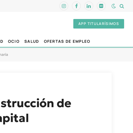
Instagram
Facebook
LinkedIn
Flickr
APP TITULARÍSIMOS
AD
OCIO
SALUD
OFERTAS DE EMPLEO
naria
nstrucción de
apital