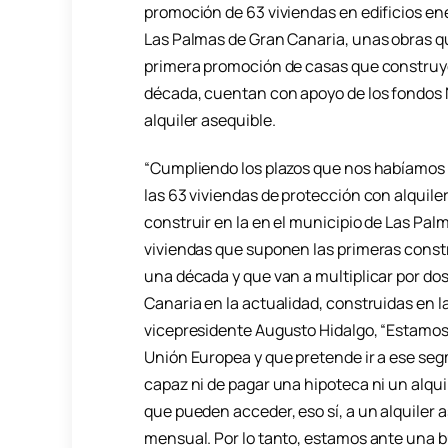
promoción de 63 viviendas en edificios ene
Las Palmas de Gran Canaria, unas obras qu
primera promoción de casas que construye 
década, cuentan con apoyo de los fondos N
alquiler asequible.
“Cumpliendo los plazos que nos habíamos 
las 63 viviendas de protección con alquil
construir en la en el municipio de Las Pal
viviendas que suponen las primeras constr
una década y que van a multiplicar por dos
Canaria en la actualidad, construidas en la
vicepresidente Augusto Hidalgo, “Estamos 
Unión Europea y que pretende ir a ese seg
capaz ni de pagar una hipoteca ni un alqui
que pueden acceder, eso sí, a un alquiler a
mensual. Por lo tanto, estamos ante una b