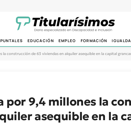
PUNTALES
EDUCACIÓN
EMPLEO
FORMACIÓN
IGUALD
es la construcción de 63 viviendas en alquiler asequible en la capital granca
a por 9,4 millones la co
quiler asequible en la c