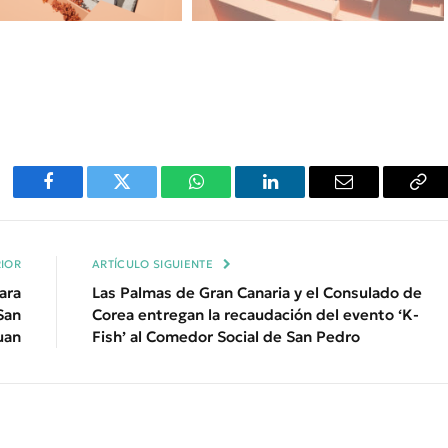
Facebook
Twitter
WhatsApp
LinkedIn
Email
Cop
Enl
IOR
ARTÍCULO SIGUIENTE
ara
Las Palmas de Gran Canaria y el Consulado de
San
Corea entregan la recaudación del evento ‘K-
uan
Fish’ al Comedor Social de San Pedro