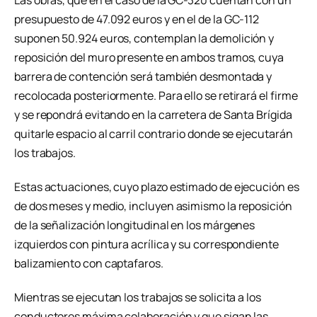
Las obras, que en el caso de la GC-320 cuentan con un
presupuesto de 47.092 euros y en el de la GC-112
suponen 50.924 euros, contemplan la demolición y
reposición del muro presente en ambos tramos, cuya
barrera de contención será también desmontada y
recolocada posteriormente. Para ello se retirará el firme
y se repondrá evitando en la carretera de Santa Brígida
quitarle espacio al carril contrario donde se ejecutarán
los trabajos.
Estas actuaciones, cuyo plazo estimado de ejecución es
de dos meses y medio, incluyen asimismo la reposición
de la señalización longitudinal en los márgenes
izquierdos con pintura acrílica y su correspondiente
balizamiento con captafaros.
Mientras se ejecutan los trabajos se solicita a los
conductores máxima colaboración y que sigan las