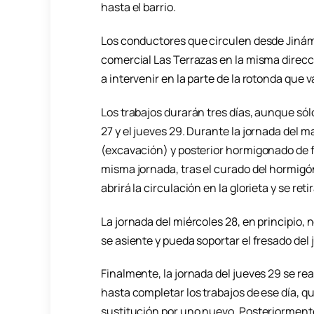
hasta el barrio.
Los conductores que circulen desde Jinámar
comercial Las Terrazas en la misma direcc
a intervenir en la parte de la rotonda que 
Los trabajos durarán tres días, aunque sólo
27 y el jueves 29. Durante la jornada del m
(excavación) y posterior hormigonado de fis
misma jornada, tras el curado del hormigón
abrirá la circulación en la glorieta y se ret
La jornada del miércoles 28, en principio, 
se asiente y pueda soportar el fresado del 
Finalmente, la jornada del jueves 29 se re
hasta completar los trabajos de ese día, qu
sustitución por uno nuevo. Posteriormente