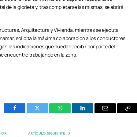
al de la glorieta y, tras completarse las mismas, se abrirá
ructuras, Arquitectura y Vivienda, mientras se ejecuta
inámar, solicita la máxima colaboración a los conductores
sigan las indicaciones que puedan recibir por parte del
se encuentre trabajando en la zona.
Facebook
Twitter
WhatsApp
LinkedIn
Email
Cop
Enl
IOR
ARTÍCULO SIGUIENTE