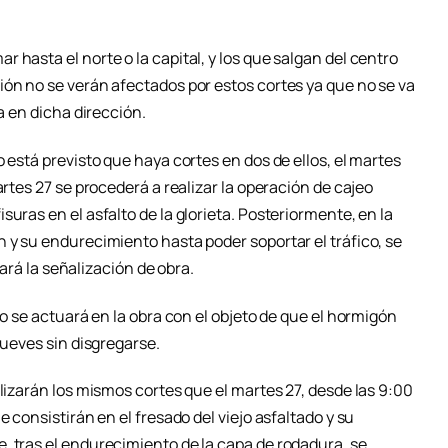
 hasta el norte o la capital, y los que salgan del centro
ión no se verán afectados por estos cortes ya que no se va
va en dicha dirección.
 está previsto que haya cortes en dos de ellos, el martes
artes 27 se procederá a realizar la operación de cajeo
uras en el asfalto de la glorieta. Posteriormente, en la
 y su endurecimiento hasta poder soportar el tráfico, se
irará la señalización de obra.
no se actuará en la obra con el objeto de que el hormigón
jueves sin disgregarse.
alizarán los mismos cortes que el martes 27, desde las 9:00
e consistirán en el fresado del viejo asfaltado y su
, tras el endurecimiento de la capa de rodadura, se