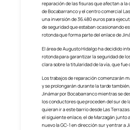
reparación de las fisuras que afectan a la 
de Bocabarranco y el centro comercial Las
una inversión de 36.480 euros para ejecut
de seguridad que estaban ocasionando esta
rotonda que forma parte del enlace de Jiná
El área de Augusto Hidalgo ha decidido int
rotonda para garantizar la seguridad de lo
clara sobre la titularidad de la vía, que fu
Los trabajos de reparación comenzarán mañ
y se prolongarán durante la tarde también, 
Jinámar por Bocabarranco mientras se desa
los conductores que proceden del sur de la
quieran ir a este barrio desde Las Terraza
el siguiente enlace, el de Marzagán junto a 
nuevo la GC-1 en dirección sur y entrar a