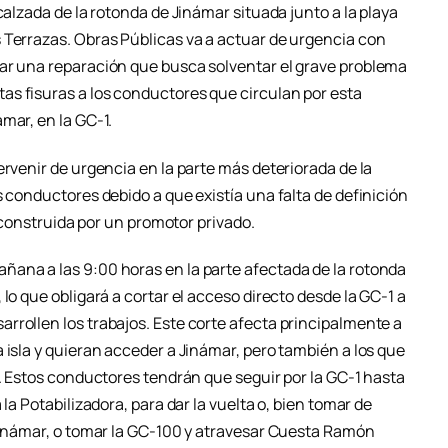
calzada de la rotonda de Jinámar situada junto a la playa
 Terrazas. Obras Públicas va a actuar de urgencia con
ar una reparación que busca solventar el grave problema
s fisuras a los conductores que circulan por esta
mar, en la GC-1.
ervenir de urgencia en la parte más deteriorada de la
s conductores debido a que existía una falta de definición
e construida por un promotor privado.
ana a las 9:00 horas en la parte afectada de la rotonda
lo que obligará a cortar el acceso directo desde la GC-1 a
rrollen los trabajos. Este corte afecta principalmente a
 isla y quieran acceder a Jinámar, pero también a los que
s. Estos conductores tendrán que seguir por la GC-1 hasta
la Potabilizadora, para dar la vuelta o, bien tomar de
 Jinámar, o tomar la GC-100 y atravesar Cuesta Ramón