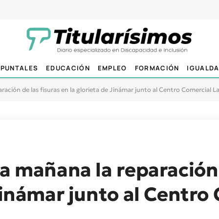
PUNTALES
EDUCACIÓN
EMPLEO
FORMACIÓN
IGUALD
ración de las fisuras en la glorieta de Jinámar junto al Centro Comercial La
ia mañana la reparación 
 Jinámar junto al Centro