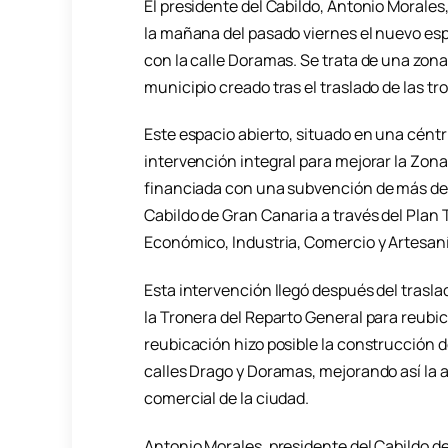
El presidente del Cabildo, Antonio Morales
la mañana del pasado viernes el nuevo espac
con la calle Doramas. Se trata de una zona 
municipio creado tras el traslado de las tr
Este espacio abierto, situado en una céntri
intervención integral para mejorar la Zona
financiada con una subvención de más de 
Cabildo de Gran Canaria a través del Plan
Económico, Industria, Comercio y Artesaní
Esta intervención llegó después del trasla
la Tronera del Reparto General para reubi
reubicación hizo posible la construcción d
calles Drago y Doramas, mejorando así la a
comercial de la ciudad.
Antonio Morales, presidente del Cabildo d