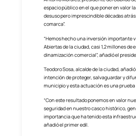
espacio público en el que poner en valor l
desuso pero imprescindible décadas atrás pa
comarca”.
“Hemos hecho una inversión importante vi
Abiertas de la ciudad, casi 1,2 millones de
dinamización comercial”, añadió el presid
Teodoro Sosa, alcalde de la ciudad, añadió
intención de proteger, salvaguardar y difu
municipio y esta actuación es una prueba d
“Con este resultado ponemos en valor nuest
seguridad en nuestro casco histórico, gen
importancia que ha tenido esta infraestruc
añadió el primer edil.