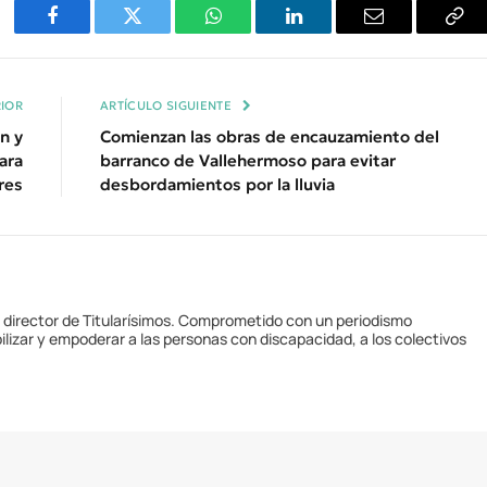
Facebook
Twitter
WhatsApp
LinkedIn
Email
Cop
Enl
IOR
ARTÍCULO SIGUIENTE
n y
Comienzan las obras de encauzamiento del
ara
barranco de Vallehermoso para evitar
res
desbordamientos por la lluvia
y director de Titularísimos. Comprometido con un periodismo
ilizar y empoderar a las personas con discapacidad, a los colectivos