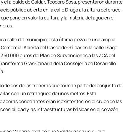
, y el alcalde de Gáldar, Teodoro Sosa, presentaron durante
io público abierto en la calle Drago a la altura del cruce
que pone en valor la cultura y la historia del agua en el
oneras.
ca calle del municipio, es la última pieza de una amplia
 Comercial Abierta del Casco de Gáldar en la calle Drago
350.000 euros del Plan de Subvenciones a las ZCA del
 Transforma Gran Canaria de la Consejería de Desarrollo
a.
do de dos de las troneras que forman parte del conjunto de
carlas con un retranqueo de unos metros. Esta
e aceras donde antes eran inexistentes, en el cruce de las
ccesibilidad y las infraestructuras básicas en el corazón
e Gran Canaria, explicó que “Gáldar gana un nuevo