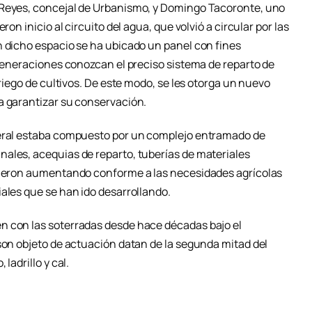
 Reyes, concejal de Urbanismo, y Domingo Tacoronte, uno
ron inicio al circuito del agua, que volvió a circular por las
n dicho espacio se ha ubicado un panel con fines
 generaciones conozcan el preciso sistema de reparto de
 riego de cultivos. De este modo, se les otorga un nuevo
a garantizar su conservación.
neral estaba compuesto por un complejo entramado de
ales, acequias de reparto, tuberías de materiales
fueron aumentando conforme a las necesidades agrícolas
iales que se han ido desarrollando.
n con las soterradas desde hace décadas bajo el
 son objeto de actuación datan de la segunda mitad del
ladrillo y cal.