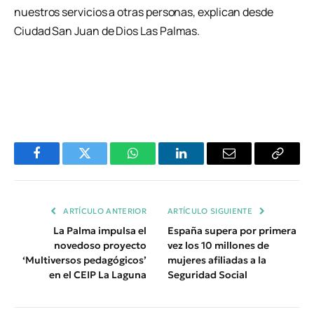
nuestros servicios a otras personas, explican desde
Ciudad San Juan de Dios Las Palmas.
Facebook
Twitter
WhatsApp
LinkedIn
Email
Copiar
Enlace
ARTÍCULO ANTERIOR
ARTÍCULO SIGUIENTE
La Palma impulsa el
España supera por primera
novedoso proyecto
vez los 10 millones de
‘Multiversos pedagógicos’
mujeres afiliadas a la
en el CEIP La Laguna
Seguridad Social