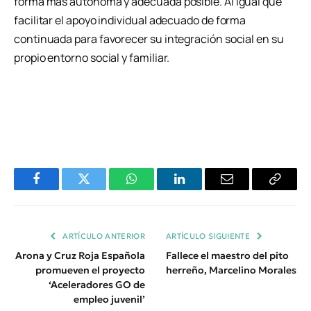
forma más autónoma y adecuada posible. Al igual que
facilitar el apoyo individual adecuado de forma
continuada para favorecer su integración social en su
propio entorno social y familiar.
Facebook
Twitter
WhatsApp
LinkedIn
Email
Copiar
Enlace
ARTÍCULO ANTERIOR
ARTÍCULO SIGUIENTE
Arona y Cruz Roja Española
Fallece el maestro del pito
promueven el proyecto
herreño, Marcelino Morales
‘Aceleradores GO de
empleo juvenil’