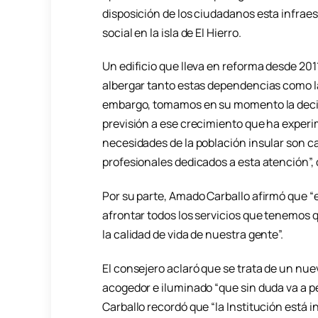
disposición de los ciudadanos esta infraes
social en la isla de El Hierro.
Un edificio que lleva en reforma desde 20
albergar tanto estas dependencias como la
embargo, tomamos en su momento la decisi
previsión a ese crecimiento que ha experi
necesidades de la población insular son c
profesionales dedicados a esta atención”, 
Por su parte, Amado Carballo afirmó que “e
afrontar todos los servicios que tenemos q
la calidad de vida de nuestra gente”.
El consejero aclaró que se trata de un nue
acogedor e iluminado “que sin duda va a per
Carballo recordó que “la Institución está in