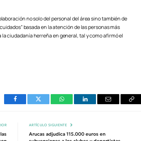
olaboración no solo del personal del área sino también de
os cuidados” basada en la atención de las personas más
 la ciudadanía herreña en general, tal y como afirmó el
Facebook
Twitter
WhatsApp
LinkedIn
Email
Cop
Enl
IOR
ARTÍCULO SIGUIENTE
las
Arucas adjudica 115.000 euros en
con
subvenciones a los clubes y deportistas