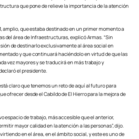
tructura que pone de relieve la importancia de la atención
11, amplio, que estaba destinado en un primer momento a
s del área de Infraestructuras, explicó Armas. “Sin
ón de destinarlo exclusivamente al área social en
mentado y que continuará haciéndolo en virtud de que las
ada vez mayores y se traducirá en más trabajo y
declaró el presidente.
stá claro que tenemos un reto de aquí al futuro para
ue ofrecer desde el Cabildo de El Hierro para la mejora de
vo espacio de trabajo, más accesible que el anterior,
mitir mayor calidad en la atención a las personas”, dijo.
virtiendo en el área, en el ámbito social, y este es uno de