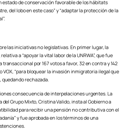
n estado de conservación favorable de los hábitats
tre, del lobo en este caso” y “adaptar la protección de la
l”.
 las iniciativas no legislativas. En primer lugar, la
 relativa a “apoyar la vital labor de la UNRWA”, que fue
transaccional por 167 votos a favor, 32 en contra y 142
 VOX, “para bloquear la invasión inmigratoria ilegal que
s, quedando rechazada.
iones consecuencia de interpelaciones urgentes. La
del Grupo Mixto, Cristina Valido, insta al Gobierno a
tibilidad para recibir una pensión no contributiva con el
danía” y fue aprobada en los términos de una
bstenciones.