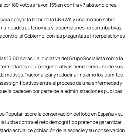
 por 180 votos a favor, 155 en contra y 7 abstenciones.
 para apoyar la labor de la UNRWA y una moción sobre
comunidades autónomas y las pensiones no contributivas.
e control al Gobierno, con las preguntas e interpelaciones
s 15:00 horas. La iniciativa del Grupo Socialista sobre la
enfermedades neurodegenerativas tiene como uno de sus
de motivos, “racionalizar y reducir al máximo los trámites,
ses significativos entre el proceso de una enfermedad y
que la padecen por parte de la administraciones públicas,
upo Popular, sobre la conservación del lobo en España y su
 la lucha contra el reto demográfico pretende garantizar
estado actual de población de la especie y su conservación.