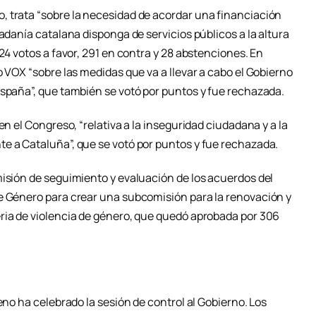
 trata “sobre la necesidad de acordar una financiación
adanía catalana disponga de servicios públicos a la altura
24 votos a favor, 291 en contra y 28 abstenciones. En
o VOX “sobre las medidas que va a llevar a cabo el Gobierno
España”, que también se votó por puntos y fue rechazada.
en el Congreso, “relativa a la inseguridad ciudadana y a la
e a Cataluña”, que se votó por puntos y fue rechazada.
misión de seguimiento y evaluación de los acuerdos del
e Género para crear una subcomisión para la renovación y
ria de violencia de género, que quedó aprobada por 306
eno ha celebrado la sesión de control al Gobierno. Los