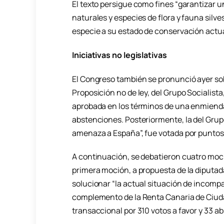
El texto persigue como fines “garantizar u
naturales y especies de flora y fauna silves
especie a su estado de conservación actua
Iniciativas no legislativas
El Congreso también se pronunció ayer sobre
Proposición no de ley, del Grupo Socialista,
aprobada en los términos de una enmienda 
abstenciones. Posteriormente, la del Grupo
amenaza a España”, fue votada por punto
A continuación, se debatieron cuatro moc
primera moción, a propuesta de la diputada 
solucionar “la actual situación de incompa
complemento de la Renta Canaria de Ciuda
transaccional por 310 votos a favor y 33 a