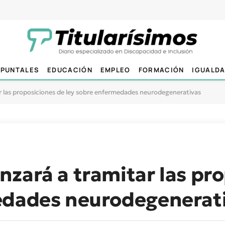
PUNTALES
EDUCACIÓN
EMPLEO
FORMACIÓN
IGUALD
 las proposiciones de ley sobre enfermedades neurodegenerativas
zará a tramitar las pr
edades neurodegenerat