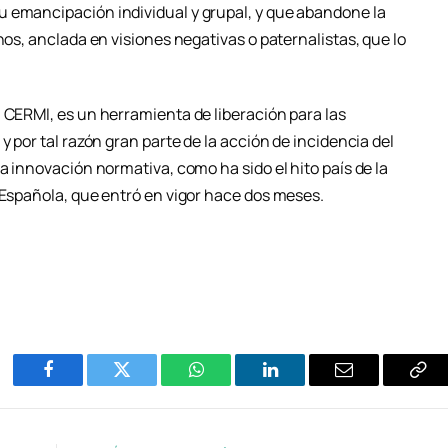
u emancipación individual y grupal, y que abandone la
hos, anclada en visiones negativas o paternalistas, que lo
 CERMI, es un herramienta de liberación para las
y por tal razón gran parte de la acción de incidencia del
a innovación normativa, como ha sido el hito país de la
 Española, que entró en vigor hace dos meses.
Facebook
Twitter
WhatsApp
LinkedIn
Email
Cop
Enl