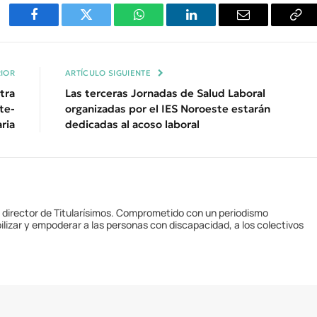
Facebook
Twitter
WhatsApp
LinkedIn
Email
Cop
Enl
IOR
ARTÍCULO SIGUIENTE
tra
Las terceras Jornadas de Salud Laboral
te-
organizadas por el IES Noroeste estarán
ria
dedicadas al acoso laboral
y director de Titularísimos. Comprometido con un periodismo
ilizar y empoderar a las personas con discapacidad, a los colectivos