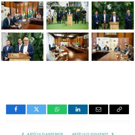
Facebook
Twitter
WhatsApp
LinkedIn
Email
Copiar
Enlace
ARTÍCULO ANTERIOR
ARTÍCULO SIGUIENTE