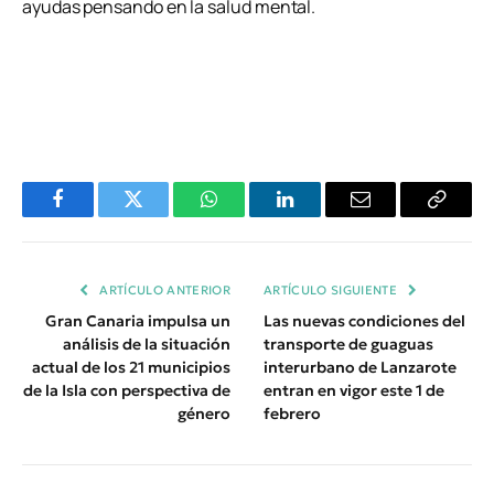
ayudas pensando en la salud mental.
Facebook
Twitter
WhatsApp
LinkedIn
Email
Copiar
Enlace
ARTÍCULO ANTERIOR
ARTÍCULO SIGUIENTE
Gran Canaria impulsa un
Las nuevas condiciones del
análisis de la situación
transporte de guaguas
actual de los 21 municipios
interurbano de Lanzarote
de la Isla con perspectiva de
entran en vigor este 1 de
género
febrero