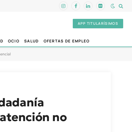
Instagram
Facebook
LinkedIn
Flickr
APP TITULARÍSIMOS
AD
OCIO
SALUD
OFERTAS DE EMPLEO
encial
udadanía
 atención no