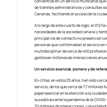
convertirse en un servicio multicanal que
de trámites administrativos y consultas s
Canarias, facilitando el acceso de la ciuda
A lo largo de este cuarto de siglo, el 012
necesidades de la sociedad canaria y tamb
principal vía de contacto no presencial co
personas que conformaban el servicio en s
multidisciplinar de cerca de 400 profesion
gestionan millones de interacciones anua
Un servicio esencial, pionero y de refer
En cifras, en estos 25 años, han sido cer
servicio, de los que cerca de 7,7 millones
papel esencial en la atención a la ciudad
sucedió durante la pandemia de la COVID-19
20 millones de interacciones, convirtiénd