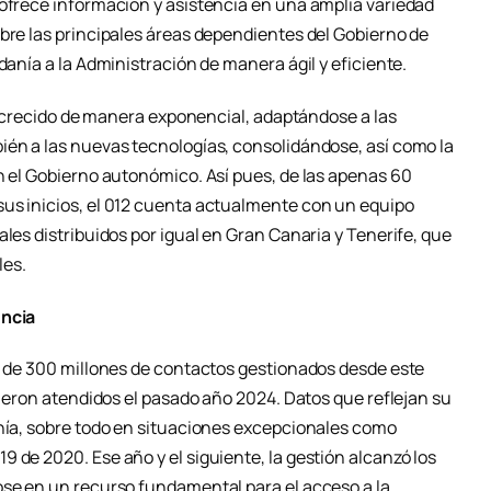
 ofrece información y asistencia en una amplia variedad
obre las principales áreas dependientes del Gobierno de
danía a la Administración de manera ágil y eficiente.
 ha crecido de manera exponencial, adaptándose a las
ién a las nuevas tecnologías, consolidándose, así como la
n el Gobierno autonómico. Así pues, de las apenas 60
us inicios, el 012 cuenta actualmente con un equipo
ales distribuidos por igual en Gran Canaria y Tenerife, que
les.
encia
ca de 300 millones de contactos gestionados desde este
 fueron atendidos el pasado año 2024. Datos que reflejan su
anía, sobre todo en situaciones excepcionales como
 de 2020. Ese año y el siguiente, la gestión alcanzó los
ose en un recurso fundamental para el acceso a la