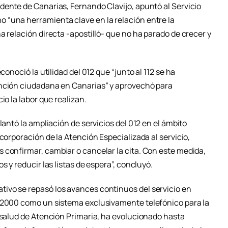
dente de Canarias, Fernando Clavijo, apuntó al Servicio
 “una herramienta clave en la relación entre la
a relación directa -apostilló- que no ha parado de crecer y
conoció la utilidad del 012 que “junto al 112 se ha
ención ciudadana en Canarias” y aprovechó para
io la labor que realizan.
lantó la ampliación de servicios del 012 en el ámbito
corporación de la Atención Especializada al servicio,
 confirmar, cambiar o cancelar la cita. Con este medida,
s y reducir las listas de espera”, concluyó.
ivo se repasó los avances continuos del servicio en
e 2000 como un sistema exclusivamente telefónico para la
e salud de Atención Primaria, ha evolucionado hasta