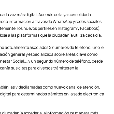
 cada vez más digital. Además de la ya consolidada
ofrece información a través de WhatsApp y redes sociales
temente, los nuevos perfiles en Instagram y Facebook),
ose a las plataformas que la ciudadanía utiliza cada día.
iene actualmente asociados 2 números de teléfono: uno, el
mación general y especializada sobre áreas clave como
enestar Social…, y un segundo número de teléfono, desde
danía sus citas para diversos trámites en la
ambién las videollamadas como nuevo canal de atención,
digital para determinados trámites en la sede electrónica
 la ciudadanía acceder a la información de manera más