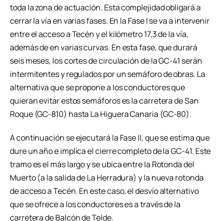
toda la zona de actuación. Esta complejidad obligará a
cerrar la vía en varias fases. En la Fase I se va a intervenir
entre el acceso a Tecén y el kilómetro 17,3 de la vía,
además de en varias curvas. En esta fase, que durará
seis meses, los cortes de circulación de la GC-41 serán
intermitentes y regulados por un semáforo de obras. La
alternativa que se propone a los conductores que
quieran evitar estos semáforos es la carretera de San
Roque (GC-810) hasta La Higuera Canaria (GC-80).
A continuación se ejecutará la Fase II, que se estima que
dure un año e implica el cierre completo de la GC-41. Este
tramo es el más largo y se ubica entre la Rotonda del
Muerto (a la salida de La Herradura) y la nueva rotonda
de acceso a Tecén. En este caso, el desvío alternativo
que se ofrece a los conductores es a través de la
carretera de Balcón de Telde.