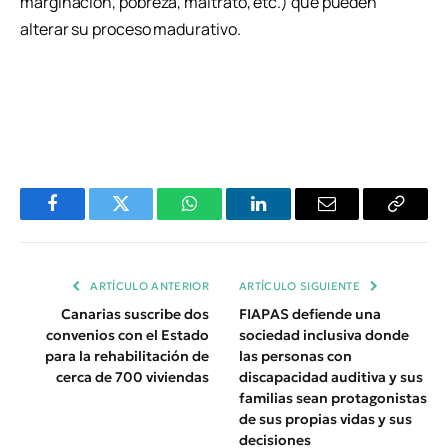
marginación, pobreza, maltrato, etc.) que pueden
alterar su proceso madurativo.
Facebook
Twitter
WhatsApp
LinkedIn
Email
Copiar
Enlace
ARTÍCULO ANTERIOR
ARTÍCULO SIGUIENTE
Canarias suscribe dos
FIAPAS defiende una
convenios con el Estado
sociedad inclusiva donde
para la rehabilitación de
las personas con
cerca de 700 viviendas
discapacidad auditiva y sus
familias sean protagonistas
de sus propias vidas y sus
decisiones