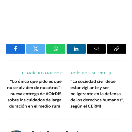
Facebook
Twitter
WhatsApp
LinkedIn
Email
Copiar
Enlace
ARTÍCULO ANTERIOR
ARTÍCULO SIGUIENTE
“Lo único que pido es que
“La sociedad civil debe
no se olviden de nosotros”:
estar vigilante y ser
nueva entrega de #OírDIS
beligerante en la defensa
sobre los cuidados de larga
de los derechos humanos”,
duración en el medio rural
según el CERMI