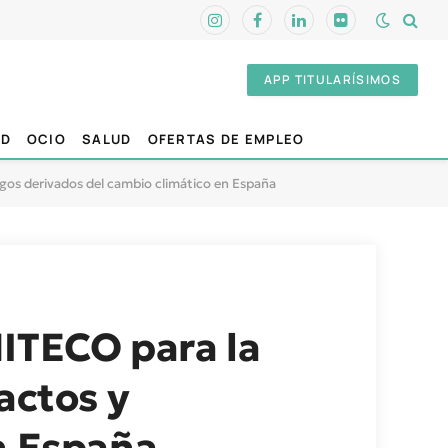
Instagram
Facebook
LinkedIn
Flickr
APP TITULARÍSIMOS
AD
OCIO
SALUD
OFERTAS DE EMPLEO
sgos derivados del cambio climático en España
MITECO para la
actos y
n España