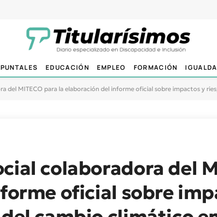
PUNTALES
EDUCACIÓN
EMPLEO
FORMACIÓN
IGUALD
a del MITECO para la elaboración del informe oficial sobre impactos y rie
cial colaboradora del 
nforme oficial sobre imp
 del cambio climático e