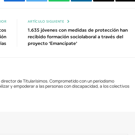
Facebook
Twitter
WhatsApp
LinkedIn
Email
Cop
Enl
IOR
ARTÍCULO SIGUIENTE
cos
1.635 jóvenes con medidas de protección han
ión
recibido formación sociolaboral a través del
ias
proyecto ‘Emancípate’
y director de Titularísimos. Comprometido con un periodismo
ilizar y empoderar a las personas con discapacidad, a los colectivos