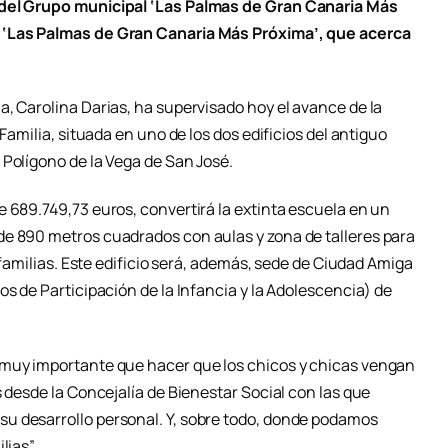
 del Grupo municipal ‘Las Palmas de Gran Canaria Más
 ‘Las Palmas de Gran Canaria Más Próxima’, que acerca
, Carolina Darias, ha supervisado hoy el avance de la
 Familia, situada en uno de los dos edificios del antiguo
 Polígono de la Vega de San José.
 689.749,73 euros, convertirá la extinta escuela en un
de 890 metros cuadrados con aulas y zona de talleres para
s familias. Este edificio será, además, sede de Ciudad Amiga
os de Participación de la Infancia y la Adolescencia) de
 muy importante que hacer que los chicos y chicas vengan
s desde la Concejalía de Bienestar Social con las que
u desarrollo personal. Y, sobre todo, donde podamos
lias”.