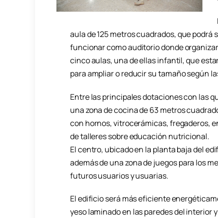
aula de 125 metros cuadrados, que podrá 
funcionar como auditorio donde organizar
cinco aulas, una de ellas infantil, que e
para ampliar o reducir su tamaño según l
Entre las principales dotaciones con las qu
una zona de cocina de 63 metros cuadrados
con hornos, vitrocerámicas, fregaderos, e
de talleres sobre educación nutricional.
El centro, ubicado en la planta baja del ed
además de una zona de juegos para los men
futuros usuarios y usuarias.
El edificio será más eficiente energéticam
yeso laminado en las paredes del interior 