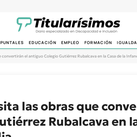
PUNTALES
EDUCACIÓN
EMPLEO
FORMACIÓN
IGUALD
ue convertirán el antiguo Colegio Gutiérrez Rubalcava en la Casa de la Infanc
sita las obras que conve
utiérrez Rubalcava en la
lia