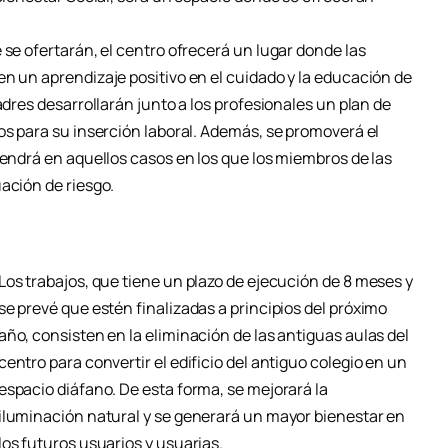
 se ofertarán, el centro ofrecerá un lugar donde las
n un aprendizaje positivo en el cuidado y la educación de
adres desarrollarán junto a los profesionales un plan de
os para su inserción laboral. Además, se promoverá el
vendrá en aquellos casos en los que los miembros de las
ación de riesgo.
Los trabajos, que tiene un plazo de ejecución de 8 meses y
se prevé que estén finalizadas a principios del próximo
año, consisten en la eliminación de las antiguas aulas del
centro para convertir el edificio del antiguo colegio en un
espacio diáfano. De esta forma, se mejorará la
iluminación natural y se generará un mayor bienestar en
los futuros usuarios y usuarias.