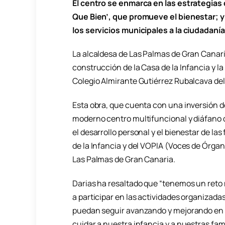
El centro se enmarca en las estrategias
Que Bien’, que promueve el bienestar; y
los servicios municipales a la ciudadanía
La alcaldesa de Las Palmas de Gran Canaria
construcción de la Casa de la Infancia y la
Colegio Almirante Gutiérrez Rubalcava del
Esta obra, que cuenta con una inversión de
moderno centro multifuncional y diáfano 
el desarrollo personal y el bienestar de la
de la Infancia y del VOPIA (Voces de Órgan
Las Palmas de Gran Canaria.
Darias ha resaltado que “tenemos un reto
a participar en las actividades organizada
puedan seguir avanzando y mejorando en s
cuidar a nuestra infancia y a nuestras fami