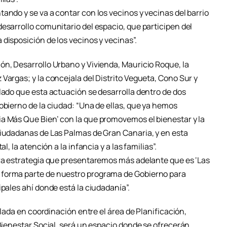
ando y se va a contar con los vecinos y vecinas del barrio
esarrollo comunitario del espacio, que participen del
disposición de los vecinos y vecinas”.
ón, Desarrollo Urbano y Vivienda, Mauricio Roque, la
Vargas; y la concejala del Distrito Vegueta, Cono Sur y
lado que esta actuación se desarrolla dentro de dos
obierno de la ciudad: “Una de ellas, que ya hemos
a Más Que Bien’ con la que promovemos el bienestar y la
ciudadanas de Las Palmas de Gran Canaria, y en esta
l, la atención a la infancia y a las familias”.
tra estrategia que presentaremos más adelante que es ‘Las
 forma parte de nuestro programa de Gobierno para
ipales ahí donde está la ciudadanía”.
ollada en coordinación entre el área de Planificación,
 Bienestar Social, será un espacio donde se ofrecerán