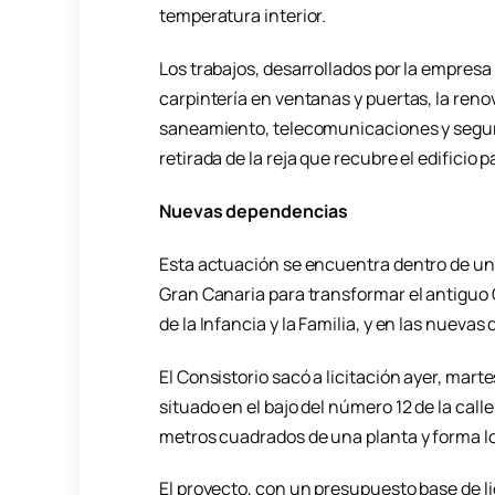
temperatura interior.
Los trabajos, desarrollados por la empresa 
carpintería en ventanas y puertas, la reno
saneamiento, telecomunicaciones y seguri
retirada de la reja que recubre el edificio p
Nuevas dependencias
Esta actuación se encuentra dentro de un
Gran Canaria para transformar el antiguo 
de la Infancia y la Familia, y en las nueva
El Consistorio sacó a licitación ayer, marte
situado en el bajo del número 12 de la call
metros cuadrados de una planta y forma lo
El proyecto, con un presupuesto base de li