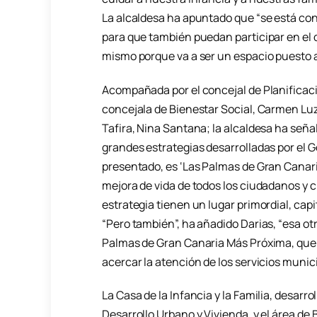
La alcaldesa ha apuntado que “se está cont
para que también puedan participar en el d
mismo porque va a ser un espacio puesto a 
Acompañada por el concejal de Planificaci
concejala de Bienestar Social, Carmen Luz 
Tafira, Nina Santana; la alcaldesa ha seña
grandes estrategias desarrolladas por el G
presentado, es ‘Las Palmas de Gran Canari
mejora de vida de todos los ciudadanos y 
estrategia tienen un lugar primordial, capita
“Pero también”, ha añadido Darias, “esa o
Palmas de Gran Canaria Más Próxima, que
acercar la atención de los servicios munic
La Casa de la Infancia y la Familia, desarr
Desarrollo Urbano y Vivienda, y el área de