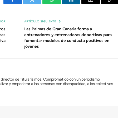
Facebook
Twitter
WhatsApp
LinkedIn
Email
Cop
Enl
IOR
ARTÍCULO SIGUIENTE
ros
Las Palmas de Gran Canaria forma a
cas
entrenadores y entrenadoras deportivas para
iva
fomentar modelos de conducta positivos en
jóvenes
y director de Titularísimos. Comprometido con un periodismo
ilizar y empoderar a las personas con discapacidad, a los colectivos