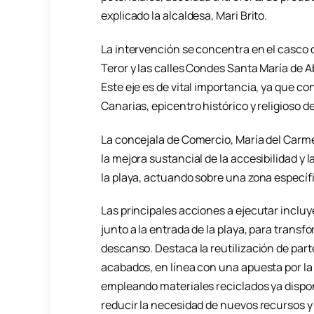
explicado la alcaldesa, Mari Brito.
La intervención se concentra en el casco d
Teror y las calles Condes Santa María de 
Este eje es de vital importancia, ya que c
Canarias, epicentro histórico y religioso d
La concejala de Comercio, María del Carm
la mejora sustancial de la accesibilidad y
la playa, actuando sobre una zona específi
Las principales acciones a ejecutar incluy
junto a la entrada de la playa, para transf
descanso. Destaca la reutilización de par
acabados, en línea con una apuesta por la
empleando materiales reciclados ya dispon
reducir la necesidad de nuevos recursos y 