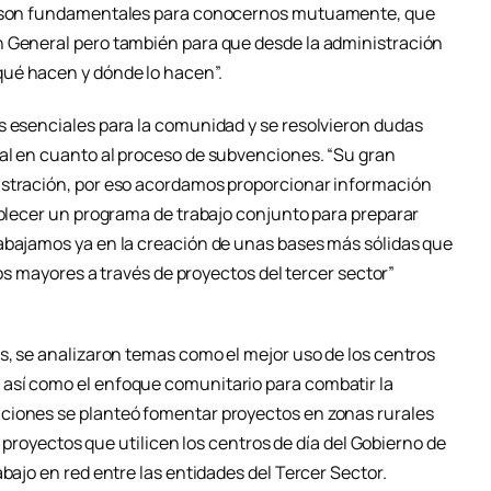
as son fundamentales para conocernos mutuamente, que
n General pero también para que desde la administración
ué hacen y dónde lo hacen”.
s esenciales para la comunidad y se resolvieron dudas
al en cuanto al proceso de subvenciones. “Su gran
istración, por eso acordamos proporcionar información
ablecer un programa de trabajo conjunto para preparar
abajamos ya en la creación de unas bases más sólidas que
 los mayores a través de proyectos del tercer sector”
s, se analizaron temas como el mejor uso de los centros
así como el enfoque comunitario para combatir la
ciones se planteó fomentar proyectos en zonas rurales
on proyectos que utilicen los centros de día del Gobierno de
bajo en red entre las entidades del Tercer Sector.