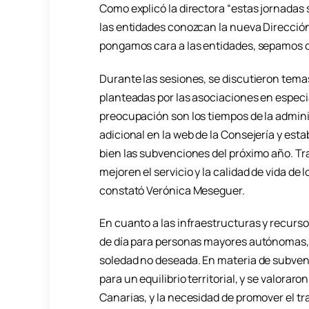
Como explicó la directora “estas jornad
las entidades conozcan la nueva Direcció
pongamos cara a las entidades, sepamos q
Durante las sesiones, se discutieron tema
planteadas por las asociaciones en especi
preocupación son los tiempos de la admin
adicional en la web de la Consejería y est
bien las subvenciones del próximo año. Tr
mejoren el servicio y la calidad de vida de
constató Verónica Meseguer.
En cuanto a las infraestructuras y recurso
de día para personas mayores autónomas, 
soledad no deseada. En materia de subven
para un equilibrio territorial, y se valorar
Canarias, y la necesidad de promover el tra