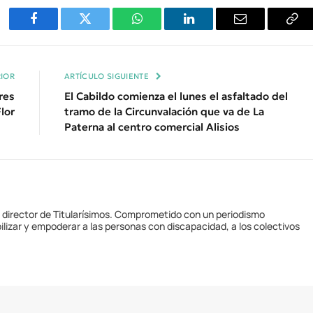
Facebook
Twitter
WhatsApp
LinkedIn
Email
Cop
Enl
IOR
ARTÍCULO SIGUIENTE
res
El Cabildo comienza el lunes el asfaltado del
lor
tramo de la Circunvalación que va de La
Paterna al centro comercial Alisios
y director de Titularísimos. Comprometido con un periodismo
ilizar y empoderar a las personas con discapacidad, a los colectivos