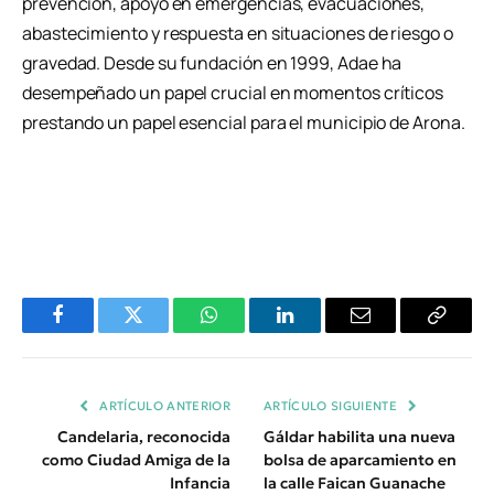
prevención, apoyo en emergencias, evacuaciones,
abastecimiento y respuesta en situaciones de riesgo o
gravedad. Desde su fundación en 1999, Adae ha
desempeñado un papel crucial en momentos críticos
prestando un papel esencial para el municipio de Arona.
Facebook
Twitter
WhatsApp
LinkedIn
Email
Copiar
Enlace
ARTÍCULO ANTERIOR
ARTÍCULO SIGUIENTE
Candelaria, reconocida
Gáldar habilita una nueva
como Ciudad Amiga de la
bolsa de aparcamiento en
Infancia
la calle Faican Guanache