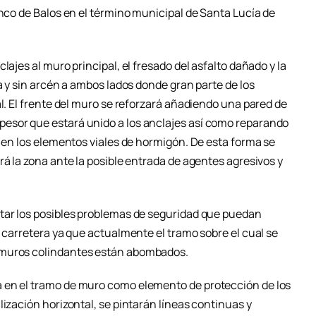
anco de Balos en el término municipal de Santa Lucía de
lajes al muro principal, el fresado del asfalto dañado y la
a y sin arcén a ambos lados donde gran parte de los
al. El frente del muro se reforzará añadiendo una pared de
esor que estará unido a los anclajes así como reparando
n en los elementos viales de hormigón. De esta forma se
rá la zona ante la posible entrada de agentes agresivos y
ntar los posibles problemas de seguridad que puedan
a carretera ya que actualmente el tramo sobre el cual se
 muros colindantes están abombados.
 en el tramo de muro como elemento de protección de los
lización horizontal, se pintarán líneas continuas y