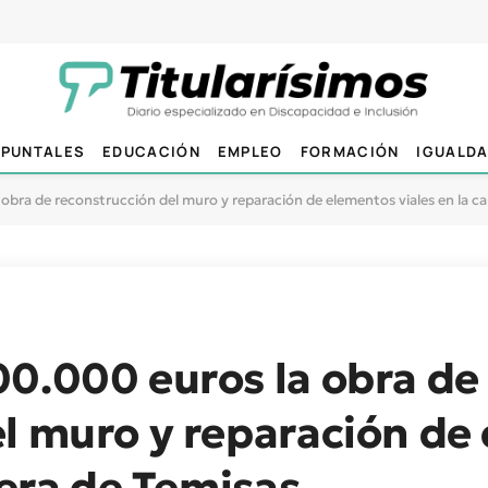
PUNTALES
EDUCACIÓN
EMPLEO
FORMACIÓN
IGUALD
obra de reconstrucción del muro y reparación de elementos viales en la ca
0.000 euros la obra de
el muro y reparación de
tera de Temisas