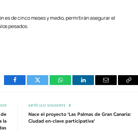
ón es de cinco meses y medio, permitirán asegurar el
ulos pesados.
Facebook
Twitter
WhatsApp
LinkedIn
Email
Cop
Enl
IOR
ARTÍCULO SIGUIENTE
 de
Nace el proyecto ‘Las Palmas de Gran Canaria:
 la
Ciudad en-clave participativa’
das