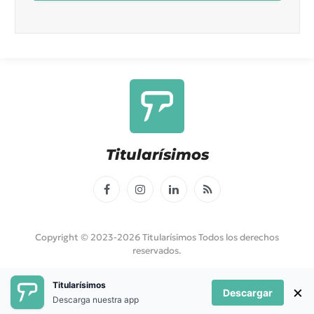
Titularísimos
Facebook
Instagram
LinkedIn
RSS
Copyright © 2023-2026 Titularísimos Todos los derechos
reservados.
Titularísimos
×
Política de Privacidad
Política de Cookies
Descargar
Descarga nuestra app
Términos y Condiciones App