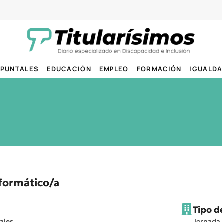
PUNTALES
EDUCACIÓN
EMPLEO
FORMACIÓN
IGUALD
nformático/a
Tipo d
ales
Jornada