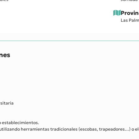
Provin
Las Pal
ones
sitaria
/o establecimientos.
) utilizando herramientas tradicionales (escobas, trapeadores…) o 