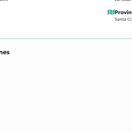
Provin
Santa Cr
ones